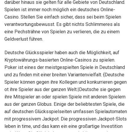
darüber hinaus sie gelten für alle Gebiete von Deutschland.
Spielen ist immer noch möglich ein deutsches Online-
Casino. Stellen Sie einfach sicher, dass sei beim Spielen
verantwortungsbewusst. Es gibt nichts Schlimmeres als
eine Pechsträhne von Spielen zu verlieren, die zu einem
Geldverlust führen.
Deutsche Glücksspieler haben auch die Möglichkeit, auf
Kryptowährungs-basierten Online-Casinos zu spielen.
Poker ist eines der meistgespielten Spiele in Deutschland
und zu finden mit einer breiten Variantenvielfalt. {Deutsche
Spieler können gegen ihre Kollegen und konkurrieren gegen
ot ihre Spieler aus der ganzen Welt.|Deutsche sie gegen
ihre Mitspieler an oder spielen Spiele mit anderen Spielern
aus der ganzen Globus. Einige der beliebtesten Spiele, die
auf deutschen Glücksspielseiten umfassen Spielautomaten
mit progressivem Jackpot. Die progressiven Jackpot-Slots
leben in time, und das kann ein eine großartige Investition