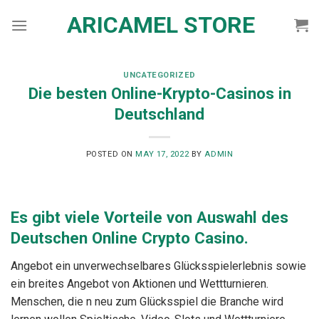
Skip
ARICAMEL STORE
to
content
UNCATEGORIZED
Die besten Online-Krypto-Casinos in
Deutschland
POSTED ON
MAY 17, 2022
BY
ADMIN
Es gibt viele Vorteile von Auswahl des
Deutschen Online Crypto Casino.
Angebot ein unverwechselbares Glücksspielerlebnis sowie
ein breites Angebot von Aktionen und Wettturnieren.
Menschen, die n neu zum Glücksspiel die Branche wird